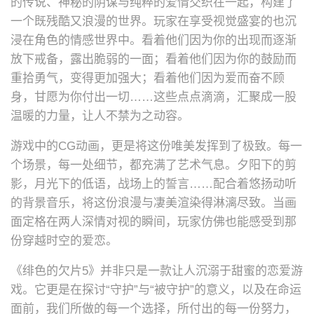
的传说、神秘的阴谋与纯粹的爱情交织在一起，构建了
一个既残酷又浪漫的世界。玩家在享受视觉盛宴的也沉
浸在角色的情感世界中。看着他们因为你的出现而逐渐
放下戒备，露出脆弱的一面；看着他们因为你的鼓励而
重拾勇气，变得更加强大；看着他们因为爱而奋不顾
身，甘愿为你付出一切……这些点点滴滴，汇聚成一股
温暖的力量，让人不禁为之动容。
游戏中的CG动画，更是将这份唯美发挥到了极致。每一
个场景，每一处细节，都充满了艺术气息。夕阳下的剪
影，月光下的低语，战场上的誓言……配合着悠扬动听
的背景音乐，将这份浪漫与凄美渲染得淋漓尽致。当画
面定格在两人深情对视的瞬间，玩家仿佛也能感受到那
份穿越时空的爱恋。
《绯色的欠片5》并非只是一款让人沉溺于甜蜜的恋爱游
戏。它更是在探讨“守护”与“被守护”的意义，以及在命运
面前，我们所做的每一个选择，所付出的每一份努力，