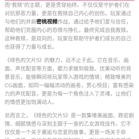
而“救赎”的主题，更是贯穿始终。不仅仅是守护者们在
对抗邪恶力量，更是在救赎自己内心的创伤。玩家通过
与他们的并肩
密桃视频
作战，通过给予他们爱与信任，
帮助他们克服内心的恐惧与挣扎，最终完成自我救赎。
这种救赎，是双向的，玩家在帮助守护者们成长的自己
也获得了力量与成长。
《绯色的欠片5》的魅力，远不止于此。它在音乐、画
面、声优配音等方面，都力求做到极致。优美动听的背
景音乐，能够瞬间将玩家带入游戏的情境；精致唯美的
CG画面，如同一幅幅流动的画卷，赏心悦目；富有感染
力的声优配音，更是为每一个角色注入了灵魂，让他们
的情感更加饱满动人。
总而言之，《绯色的欠片5》是一款集唯美画面、跌宕剧
情、细腻情感与深刻主题于一身的乙女游戏佳作。它不
仅仅是一个关于邂逅与恋爱的故事，更是一场关于命