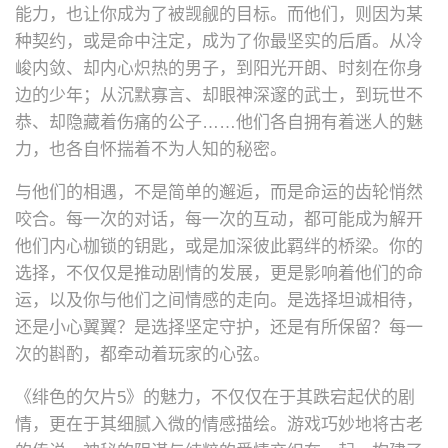
能力，也让你成为了被觊觎的目标。而他们，则因为某
种契约，或是命中注定，成为了你最坚实的后盾。从冷
峻内敛、却内心炽热的男子，到阳光开朗、时刻在你身
边的少年；从沉默寡言、却眼神深邃的武士，到玩世不
恭、却隐藏着伤痛的公子……他们各自拥有着迷人的魅
力，也各自怀揣着不为人知的秘密。
与他们的相遇，不是简单的邂逅，而是命运的齿轮悄然
咬合。每一次的对话，每一次的互动，都可能成为解开
他们内心枷锁的钥匙，或是加深彼此羁绊的桥梁。你的
选择，不仅仅是推动剧情的发展，更是影响着他们的命
运，以及你与他们之间情感的走向。是选择坦诚相待，
还是小心翼翼？是选择坚定守护，还是有所保留？每一
次的斟酌，都牵动着玩家的心弦。
《绯色的欠片5》的魅力，不仅仅在于其跌宕起伏的剧
情，更在于其细腻入微的情感描绘。游戏巧妙地将古老