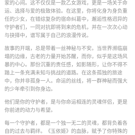
家的心间。这不仅仅是一款乙女游戏，更是一场关于命
运、选择与爱的极致体验。在这里，你将化身为身负重
任的少女，在错综复杂的宿命纠葛中，邂逅性格迥异的
守护者们，一同对抗即将到来的危机，并在一次次心动
与抉择中，谱写属于自己的浪漫传说。
故事的开端，总是带着一丝神秘与不安。当世界濒临崩
塌的边缘，古老的力量开始苏醒，而你，似乎是这场风
暴的中心。那份沉重的责任感，如影随形，让你不得不
踏上一条充满未知与挑战的道路。在这条孤独的旅途
中，你并非孤身一人。命运的丝线，将一群神秘而强大
的少年牵引到你身边。
他们是你的守护者，是与你命运相连的灵魂伴侣，更是
你前进的动力与希望。
每一个守护者，都是一个独一无二的灵魂，都背负着各
自的过去与羁绊。《玉依姬》的血脉，赋予了你特殊的