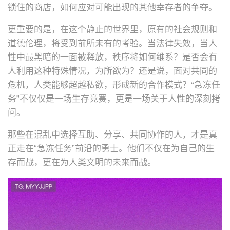
锁住的商店，如何应对可能出现的其他幸存者的争夺。
更重要的是，在这个静止的世界里，原有的社会规则和
道德伦理，将受到前所未有的考验。当法律失效，当人
性中最黑暗的一面被释放，秩序将如何维系？是否会有
人利用这种特殊情况，为所欲为？还是说，面对共同的
危机，人类能够超越私欲，形成新的合作模式？“急冻任
务”不仅仅是一场生存竞赛，更是一场关于人性的深刻拷
问。
那些在混乱中选择互助、分享、共同协作的人，才是真
正走在“急冻任务”前沿的勇士。他们不仅在为自己的生
存而战，更在为人类文明的未来而战。