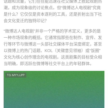
话题和流量，它们往往能迅速在社交媒体上掀起观剧热
潮，成为现象级的讨论焦点。但“微博达人电视剧”究竟
是什么？它仅仅是资本逐利的工具，还是折射出当下社
会文化变迁的独特印记？
“微博达人电视剧”并非一个严格的学术定义，更多的是
一种市场现象的概括。它通常指那些在制作、宣传、发
行等环节与微博这一头部社交媒体平台深度绑定，甚至
以微博上的热门话题、KOL（关键意见领袖）或“饭圈”
文化为核心创作理念的电视剧。这类剧集的目标受众相
当明确，即活跃在微博等社交平台上的年轻群体。