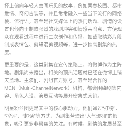
择上偏向年轻人喜闻乐见的故事，例如青春校园、都市
爱情、奇幻古装等，并且常常融入一些当下流行的网络
梗、流行语，甚至是社交媒体上的热门话题。剧情的设
置也倾向于制造强烈的戏剧冲突和情感共鸣点，方便观
众在观看过程中进行二次创作和传播，如截取精彩片段
制成表情包、剪辑混剪视频等，进一步推高剧集的热
度。
更重要的是，这类剧集在宣传策略上，将微博作为主阵
地。剧集尚未播出，相关的预热话题就已经在微博上铺
天盖地。主演们、剧组官方账号，甚至是合作的
MCN（Multi-ChannelNetwork）机构，都会围绕剧集内
容、角色人设、演员互动等展开密集式营销。
明星粉丝团更是其中的核心驱动力，他们通过“打榜”、
“控评”、“超话”等方式，为剧集营造出“人气爆棚”的假
象，吸引更多非粉丝的关注。有时候，剧情的发展甚至